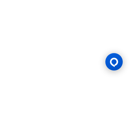
Indonesia