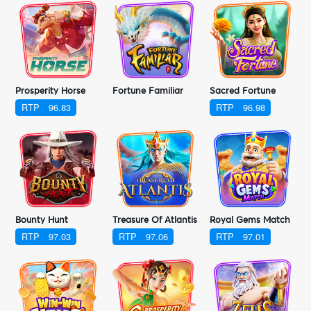
Prosperity Horse
Fortune Familiar
Sacred Fortune
RTP
96.83
RTP
96.98
Bounty Hunt
Treasure Of Atlantis
Royal Gems Match
RTP
97.03
RTP
97.06
RTP
97.01