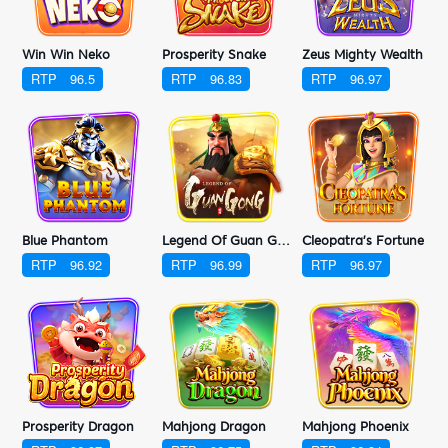
Win Win Neko
Prosperity Snake
Zeus Mighty Wealth
RTP
96.5
RTP
96.83
RTP
96.97
Blue Phantom
Legend Of Guan Gong
Cleopatra's Fortune
RTP
96.92
RTP
96.99
RTP
96.97
Prosperity Dragon
Mahjong Dragon
Mahjong Phoenix