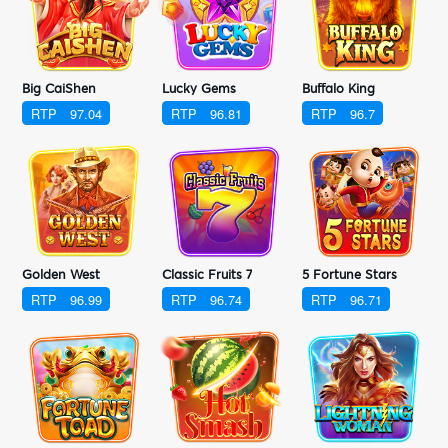
Big CaiShen
Lucky Gems
Buffalo King
RTP
97.04
RTP
96.81
RTP
96.7
Golden West
Classic Fruits 7
5 Fortune Stars
RTP
96.99
RTP
96.74
RTP
96.71