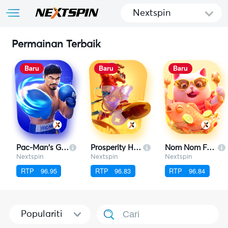
Nextspin
Permainan Terbaik
Baru
Baru
Baru
Pac-Man's Glory
Prosperity Horse
Nom Nom Fat Cat
Nextspin
Nextspin
Nextspin
RTP
96.95
RTP
96.83
RTP
96.84
Populariti