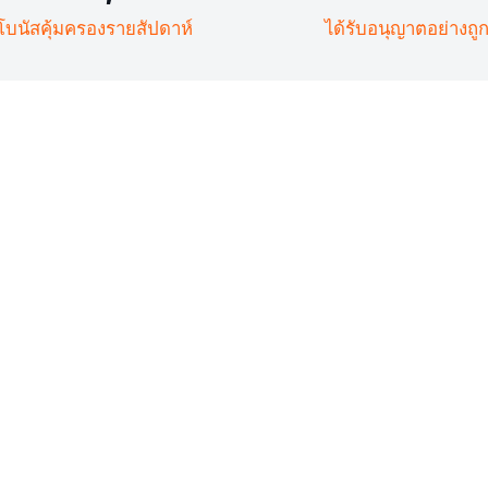
โบนัสคุ้มครองรายสัปดาห์
ได้รับอนุญาตอย่างถูก
6,609,621.00
u*a*g
2,198,762.00
*1*
1,639,733.00
e***8
9,459,346.00
*m*n*6*
2,855,052.00
m*2*
1,810,332.00
9**31
1,549,798.00
**s*d**t*
7,156,513.00
*
7,374,400.00
*l*k*