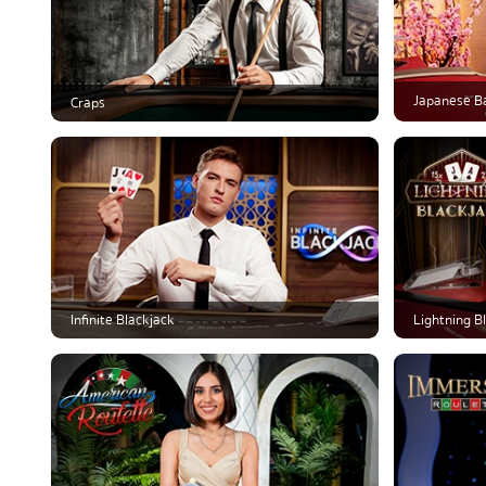
Evolution Gaming / Roulette
g*o*y
SA Gaming / Baccarat
*a*i*a
Japanese B
Craps
Evolution Gaming / Baccarat
*o*t*
EBET / Baccarat
t*pi**
Dream Gaming E8 /Baccarat
m*m*
SA Gaming / Baccarat
w*l**
Infinite Blackjack
Lightning B
Evolution Gaming / Baccarat
l*i*e*
EBET / Baccarat
l**s*i
Evolution Gaming / Roulette
j*r*z*
SA Gaming / SIC BO
j*a***