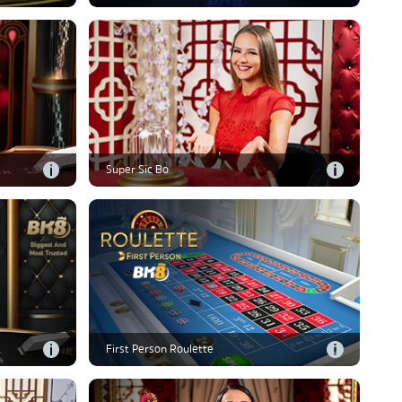
Super Sic Bo
First Person Roulette