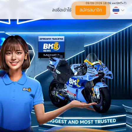
09/08/2026 18:06:46
(
GMT+7
)
ลงชื่อเข้าใช้
สมัครสมาชิก