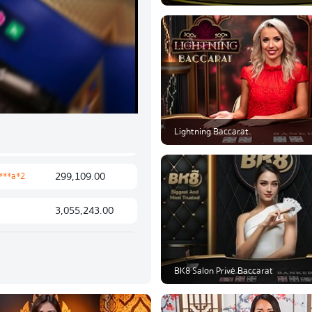
908,903.00
*h**a*s
5,651,614.00
*e**n*
1,270,972.00
l*
1,497,375.00
i***h*m*6
Lightning Baccarat
299,109.00
***a*2
3,055,243.00
7,528,938.00
fi*a
6,957,625.00
h*o**a*
BK8 Salon Privé Baccarat
9,421,883.00
b*o***s
6,609,621.00
u*a*g