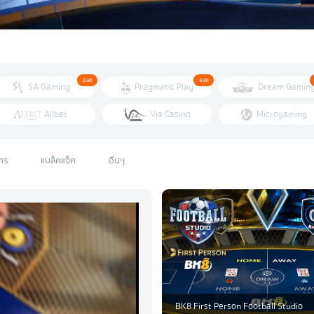
ฮอต
ฮอต
SA Gaming
Pragmatic Play
Dream Gamin
Allbet
Via Casino
Microgaming
งกร
แบล็คแจ็ค
อื่นๆ
8,066,986.00
t
8,491,398.00
**1*0*
7,341,477.00
i*
643,349.00
l**8
BK8 First Person Football Studio
1,762,649.00
*a*2