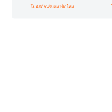
โบนัสต้อนรับสมาชิกใหม่
SA Gaming / Baccarat
w**n*
SA Gaming / Baccarat
**r*h
Evolution Gaming / Baccarat
s**n*
AE Casino / Baccarat
e*i*d
SA Gaming / Baccarat
*a*l*
Evolution Gaming / Roulette
x**e*
EBET / Baccarat
*e**v
Dream Gaming E8 /Baccarat
c*a*g
AE Casino / Baccarat
*h*a*i