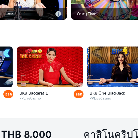
643,349.00
1,762,649.00
*a*2
Roulette
Crazy Time
908,903.00
*h**a*s
5,651,614.00
*e**n*
1,270,972.00
l*
1,497,375.00
i***h*m*6
299,109.00
***a*2
3,055,243.00
BK8 One BlackJack
BK8 Roulette
ฮอต
ฮอต
PPLiveCasino
PPLiveCasino
7,528,938.00
fi*a
6,957,625.00
h*o**a*
THB 8,000
คาสิโนคริปโ
9,421,883.00
b*o***s