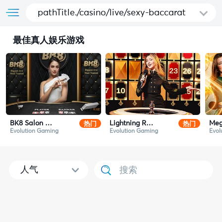
pathTitle./casino/live/sexy-baccarat
最佳真人娱乐游戏
热门
热门
BK8 Salon Prive Baccarat
Lightning Roulette
Meg
Evolution Gaming
Evolution Gaming
Evol
人气